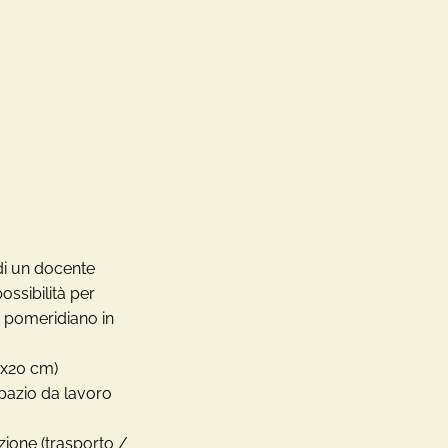
di un docente
ssibilità per
 pomeridiano in
x20 cm)
spazio da lavoro
ione (trasporto /